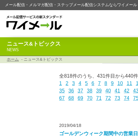
メール配信・メルマガ配信・ステップメール配信システムならワイメール
ニュース&トピックス
NEWS
ホーム
- ニュース&トピックス
全818件のうち、431件目から44
1
2
3
4
5
6
7
8
9
10
11
35
36
37
38
39
40
41
42
4
67
68
69
70
71
72
73
74
7
2019/04/18
ゴールデンウィーク期間中の営業日