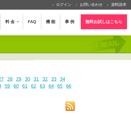
ログイン
お問い合わせ
資料請求
料 金
FAQ
機 能
事 例
無料お試し
はこちら
27
28
29
30
31
32
33
34
8
59
60
61
62
63
64
65
66