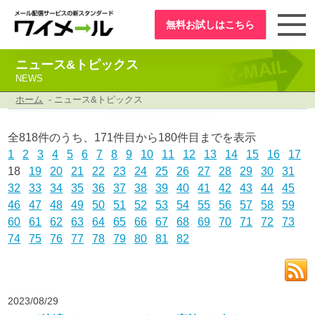
無料お試し
はこちら
ニュース&トピックス
NEWS
ホーム
- ニュース&トピックス
全818件のうち、171件目から180件目までを表示
1
2
3
4
5
6
7
8
9
10
11
12
13
14
15
16
17
18
19
20
21
22
23
24
25
26
27
28
29
30
31
32
33
34
35
36
37
38
39
40
41
42
43
44
45
46
47
48
49
50
51
52
53
54
55
56
57
58
59
60
61
62
63
64
65
66
67
68
69
70
71
72
73
74
75
76
77
78
79
80
81
82
2023/08/29