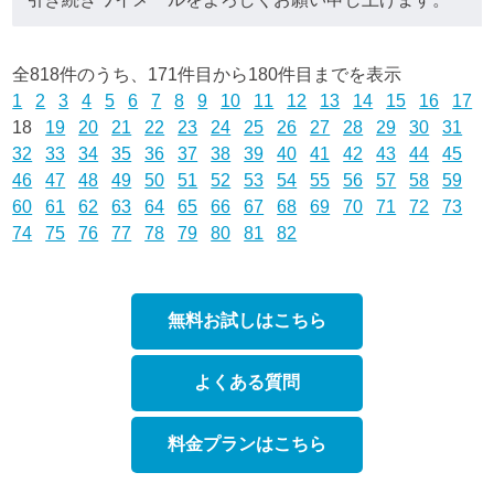
全818件のうち、171件目から180件目までを表示
1
2
3
4
5
6
7
8
9
10
11
12
13
14
15
16
17
18
19
20
21
22
23
24
25
26
27
28
29
30
31
32
33
34
35
36
37
38
39
40
41
42
43
44
45
46
47
48
49
50
51
52
53
54
55
56
57
58
59
60
61
62
63
64
65
66
67
68
69
70
71
72
73
74
75
76
77
78
79
80
81
82
無料お試しはこちら
よくある質問
料金プランはこちら