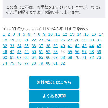
この度はご不便、お手数をおかけいたしますが、なにと
ぞご理解賜りますようお願い申し上げます。
全817件のうち、531件目から540件目までを表示
1
2
3
4
5
6
7
8
9
10
11
12
13
14
15
16
17
18
19
20
21
22
23
24
25
26
27
28
29
30
31
32
33
34
35
36
37
38
39
40
41
42
43
44
45
46
47
48
49
50
51
52
53
54
55
56
57
58
59
60
61
62
63
64
65
66
67
68
69
70
71
72
73
74
75
76
77
78
79
80
81
82
無料お試しはこちら
よくある質問