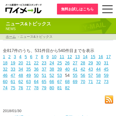
無料お試し
はこちら
ニュース&トピックス
NEWS
ホーム
- ニュース&トピックス
全817件のうち、531件目から540件目までを表示
1
2
3
4
5
6
7
8
9
10
11
12
13
14
15
16
17
18
19
20
21
22
23
24
25
26
27
28
29
30
31
32
33
34
35
36
37
38
39
40
41
42
43
44
45
46
47
48
49
50
51
52
53
54
55
56
57
58
59
60
61
62
63
64
65
66
67
68
69
70
71
72
73
74
75
76
77
78
79
80
81
82
2018/01/30