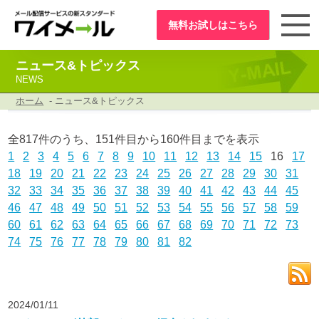
無料お試し
はこちら
ニュース&トピックス
NEWS
ホーム
- ニュース&トピックス
全817件のうち、151件目から160件目までを表示
1
2
3
4
5
6
7
8
9
10
11
12
13
14
15
16
17
18
19
20
21
22
23
24
25
26
27
28
29
30
31
32
33
34
35
36
37
38
39
40
41
42
43
44
45
46
47
48
49
50
51
52
53
54
55
56
57
58
59
60
61
62
63
64
65
66
67
68
69
70
71
72
73
74
75
76
77
78
79
80
81
82
2024/01/11