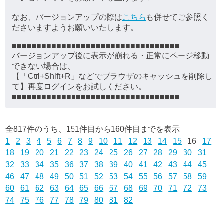
なお、バージョンアップの際は
こちら
も併せてご参照く
ださいますようお願いいたします。
■■■■■■■■■■■■■■■■■■■■■■■■■■■■■■■■■■
バージョンアップ後に表示が崩れる・正常にページ移動
できない場合は、
【「Ctrl+Shift+R」などでブラウザのキャッシュを削除し
て】再度ログインをお試しください。
■■■■■■■■■■■■■■■■■■■■■■■■■■■■■■■■■■
全817件のうち、151件目から160件目までを表示
1
2
3
4
5
6
7
8
9
10
11
12
13
14
15
16
17
18
19
20
21
22
23
24
25
26
27
28
29
30
31
32
33
34
35
36
37
38
39
40
41
42
43
44
45
46
47
48
49
50
51
52
53
54
55
56
57
58
59
60
61
62
63
64
65
66
67
68
69
70
71
72
73
74
75
76
77
78
79
80
81
82