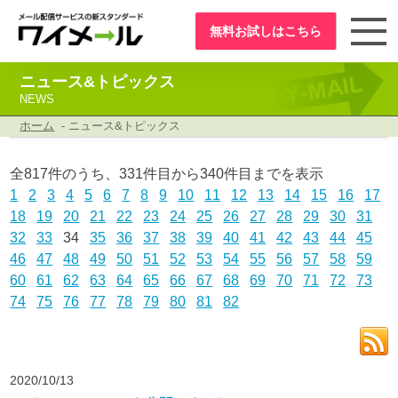
無料お試し
はこちら
ニュース&トピックス
NEWS
ホーム
- ニュース&トピックス
全817件のうち、331件目から340件目までを表示
1
2
3
4
5
6
7
8
9
10
11
12
13
14
15
16
17
18
19
20
21
22
23
24
25
26
27
28
29
30
31
32
33
34
35
36
37
38
39
40
41
42
43
44
45
46
47
48
49
50
51
52
53
54
55
56
57
58
59
60
61
62
63
64
65
66
67
68
69
70
71
72
73
74
75
76
77
78
79
80
81
82
2020/10/13