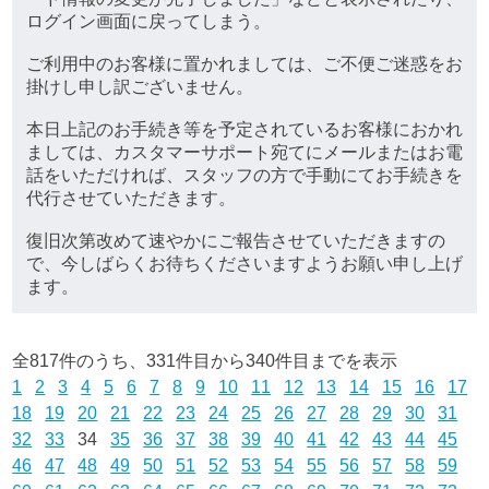
ログイン画面に戻ってしまう。
ご利用中のお客様に置かれましては、ご不便ご迷惑をお
掛けし申し訳ございません。
本日上記のお手続き等を予定されているお客様におかれ
ましては、カスタマーサポート宛てにメールまたはお電
話をいただければ、スタッフの方で手動にてお手続きを
代行させていただきます。
復旧次第改めて速やかにご報告させていただきますの
で、今しばらくお待ちくださいますようお願い申し上げ
ます。
全817件のうち、331件目から340件目までを表示
1
2
3
4
5
6
7
8
9
10
11
12
13
14
15
16
17
18
19
20
21
22
23
24
25
26
27
28
29
30
31
32
33
34
35
36
37
38
39
40
41
42
43
44
45
46
47
48
49
50
51
52
53
54
55
56
57
58
59