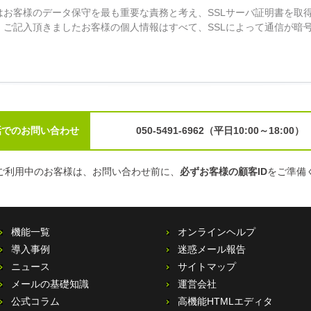
はお客様のデータ保守を最も重要な責務と考え、SSLサーバ証明書を取
。ご記入頂きましたお客様の個人情報はすべて、SSLによって通信が暗
話でのお問い合わせ
050-5491-6962（平日10:00～18:00）
ご利用中のお客様は、お問い合わせ前に、
必ずお客様の顧客ID
をご準備
機能一覧
オンラインヘルプ
導入事例
迷惑メール報告
ニュース
サイトマップ
メールの基礎知識
運営会社
公式コラム
高機能HTMLエディタ