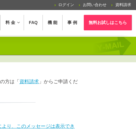
ログイン
お問い合わせ
資料請求
料 金
FAQ
機 能
事 例
無料お試し
はこちら
の方は「
資料請求
」からご申請くだ
トにより、このメッセージは表示でき