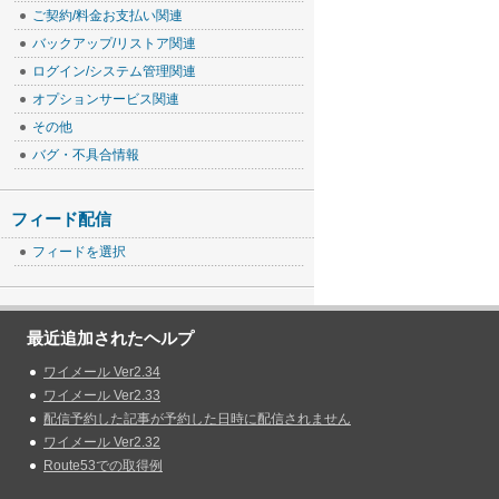
ご契約/料金お支払い関連
バックアップ/リストア関連
ログイン/システム管理関連
オプションサービス関連
その他
バグ・不具合情報
フィード配信
フィードを選択
最近追加されたヘルプ
ワイメール Ver2.34
ワイメール Ver2.33
配信予約した記事が予約した日時に配信されません
ワイメール Ver2.32
Route53での取得例