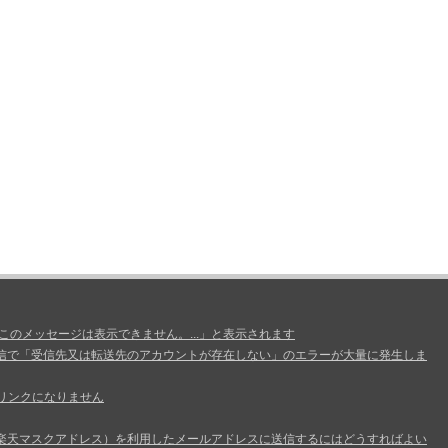
、このメッセージは表示できません。...」と表示されます
信で「受信先又は転送先のアカウントが存在しない」のエラーが大量に発生しま
リンクになりません
楽天マスクアドレス）を利用したメールアドレスに送信するにはどうすればよい