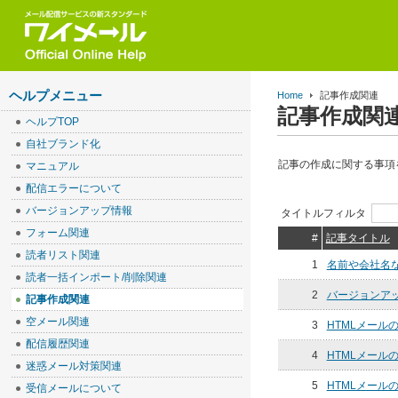
ヘルプメニュー
Home
記事作成関連
記事作成関
ヘルプTOP
自社ブランド化
記事の作成に関する事項
マニュアル
配信エラーについて
バージョンアップ情報
タイトルフィルタ
フォーム関連
#
記事タイトル
読者リスト関連
1
名前や会社名
読者一括インポート/削除関連
2
バージョンア
記事作成関連
空メール関連
3
HTMLメール
配信履歴関連
4
HTMLメー
迷惑メール対策関連
5
HTMLメー
受信メールについて