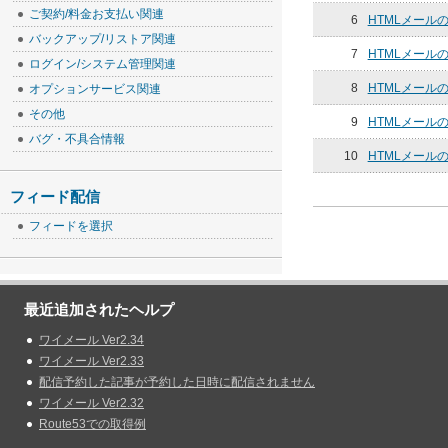
ご契約/料金お支払い関連
6
HTMLメー
バックアップ/リストア関連
7
HTMLメー
ログイン/システム管理関連
8
HTMLメー
オプションサービス関連
その他
9
HTMLメー
バグ・不具合情報
10
HTMLメー
フィード配信
フィードを選択
最近追加されたヘルプ
ワイメール Ver2.34
ワイメール Ver2.33
配信予約した記事が予約した日時に配信されません
ワイメール Ver2.32
Route53での取得例