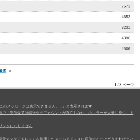
7673
4653
8231
4390
4506
最後
»
1 / 3 ページ
、このメッセージは表示できません。...」と表示されます
信で「受信先又は転送先のアカウントが存在しない」のエラーが大量に発生しま
リンクになりません
楽天マスクアドレス）を利用したメールアドレスに送信するにはどうすればよい