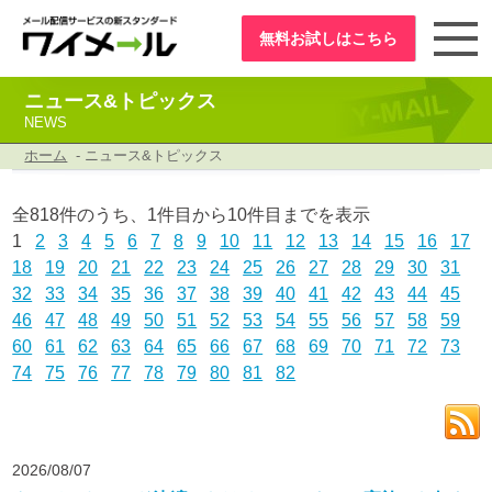
無料お試し
はこちら
ニュース&トピックス
NEWS
ホーム
- ニュース&トピックス
全818件のうち、1件目から10件目までを表示
1
2
3
4
5
6
7
8
9
10
11
12
13
14
15
16
17
18
19
20
21
22
23
24
25
26
27
28
29
30
31
32
33
34
35
36
37
38
39
40
41
42
43
44
45
46
47
48
49
50
51
52
53
54
55
56
57
58
59
60
61
62
63
64
65
66
67
68
69
70
71
72
73
74
75
76
77
78
79
80
81
82
2026/08/07