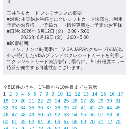
す。
三井住友カード メンテナンスの概要
■対象: 本契約お手続きにクレジットカード決済をご利用
予定のお客様・ご登録カード情報更新をご予定のお客様
■日時: 2026年 6月12日 (金) 2:00 - 5:00
2026年 6月19日 (金) 2:00 - 5:00
■影響範囲:
メンテナンス時間帯に、VISA JAPANグループ(VJA)以
外が発行したVISAブランドのクレジットカードを利用し
てクレジットカード決済を行う場合に、各1分程度エラー
応答が発生する可能性がございます。
全818件のうち、1件目から10件目までを表示
1
2
3
4
5
6
7
8
9
10
11
12
13
14
15
16
17
18
19
20
21
22
23
24
25
26
27
28
29
30
31
32
33
34
35
36
37
38
39
40
41
42
43
44
45
46
47
48
49
50
51
52
53
54
55
56
57
58
59
60
61
62
63
64
65
66
67
68
69
70
71
72
73
74
75
76
77
78
79
80
81
82