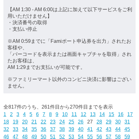
【AM 1:30 - AM 6:00は上記に加えて以下サービスをご利
用いただけません】
・決済番号の取得
・支払い停止
※AM 0:59までに「Famiポート申込券を出力」されたお
客様や、
「バーコードを表示または画面キャプチャを取得」され
たお客様は、
AM 1:29までお支払いが可能です。
※ファミリーマート以外のコンビニ決済に影響はござい
ません。
全817件のうち、261件目から270件目までを表示
1
2
3
4
5
6
7
8
9
10
11
12
13
14
15
16
17
18
19
20
21
22
23
24
25
26
27
28
29
30
31
32
33
34
35
36
37
38
39
40
41
42
43
44
45
46
47
48
49
50
51
52
53
54
55
56
57
58
59