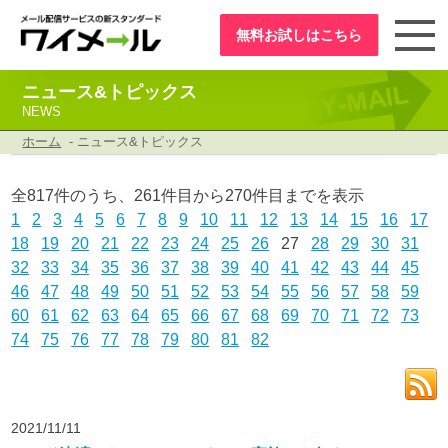
無料お試し
はこちら
ニュース&トピックス
NEWS
ホーム
- ニュース&トピックス
全817件のうち、261件目から270件目までを表示
1
2
3
4
5
6
7
8
9
10
11
12
13
14
15
16
17
18
19
20
21
22
23
24
25
26
27
28
29
30
31
32
33
34
35
36
37
38
39
40
41
42
43
44
45
46
47
48
49
50
51
52
53
54
55
56
57
58
59
60
61
62
63
64
65
66
67
68
69
70
71
72
73
74
75
76
77
78
79
80
81
82
2021/11/11