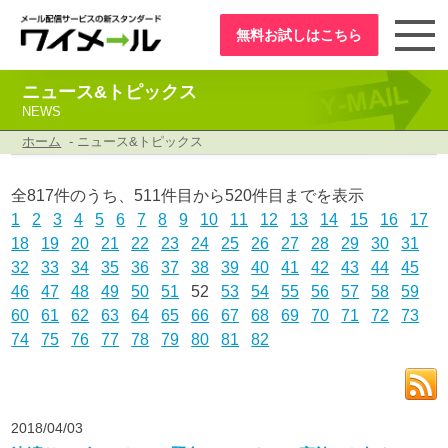
無料お試し
はこちら
ニュース&トピックス
NEWS
ホーム
- ニュース&トピックス
全817件のうち、511件目から520件目までを表示
1
2
3
4
5
6
7
8
9
10
11
12
13
14
15
16
17
18
19
20
21
22
23
24
25
26
27
28
29
30
31
32
33
34
35
36
37
38
39
40
41
42
43
44
45
46
47
48
49
50
51
52
53
54
55
56
57
58
59
60
61
62
63
64
65
66
67
68
69
70
71
72
73
74
75
76
77
78
79
80
81
82
2018/04/03