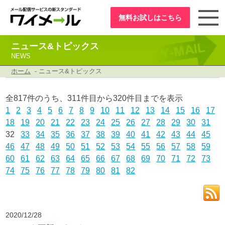
無料お試し
はこちら
ニュース&トピックス
NEWS
ホーム
- ニュース&トピックス
全817件のうち、311件目から320件目までを表示
1
2
3
4
5
6
7
8
9
10
11
12
13
14
15
16
17
18
19
20
21
22
23
24
25
26
27
28
29
30
31
32
33
34
35
36
37
38
39
40
41
42
43
44
45
46
47
48
49
50
51
52
53
54
55
56
57
58
59
60
61
62
63
64
65
66
67
68
69
70
71
72
73
74
75
76
77
78
79
80
81
82
2020/12/28