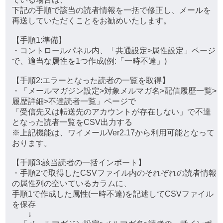
下記の手順で該当の読者情報を一括で修正し、メールを
再送していただくことをお勧めいたします。
【手順1:準備】
・コントロールパネル内、「共通設定>属性設定」ページ
で、適当な属性を1つ作成(例:「一時不達」)
【手順2:エラーとなった読者の一覧を取得】
・「メールマガジン設定>対象メルマガ名>配信履歴一覧>
履歴詳細>不達読者一覧」ページで
「受信先又は転送先のアカウントが存在しない」で不達
となった読者一覧をCSV出力する
※上記機能は、ワイメールVer2.17から利用可能となって
おります。
【手順3:該当読者の一括インポート】
・手順2で取得したCSVファイル内のそれぞれの読者情報
の属性列の空いているカラムに、
手順1で作成した属性(一時不達)を記述してCSVファイル
を保存
↓