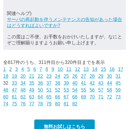
関連ヘルプ)
サーバの再起動を伴うメンテナンスの告知があった場合
はどうすればよいですか?
この度はご不便、お手数をおかけいたしますが、なにと
ぞご理解賜りますようお願い申し上げます。
全817件のうち、311件目から320件目までを表示
1
2
3
4
5
6
7
8
9
10
11
12
13
14
15
16
17
18
19
20
21
22
23
24
25
26
27
28
29
30
31
32
33
34
35
36
37
38
39
40
41
42
43
44
45
46
47
48
49
50
51
52
53
54
55
56
57
58
59
60
61
62
63
64
65
66
67
68
69
70
71
72
73
74
75
76
77
78
79
80
81
82
無料お試しはこちら