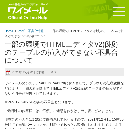
Home
バグ・不具合情報
一部の環境でHTMLエディタV2(β版)のテーブルの挿
入ができない不具合について
一部の環境でHTMLエディタV2(β版)
のテーブルの挿入ができない不具合
について
2021年 12月 01日(水曜日) 00:00
ワイメールのシステムVer2.19
,
Ver
2.20
におきまして、ブラウザの仕様変更な
どにより、一部の表示環境でHTMLエディタV2(β版)のテーブルの挿入ができ
ない不具合
が報告されております。
※Ver2.19,
Ver
2.20のみの不具合となります。
ご利用中のお客様にはご不便、ご迷惑をおかけし申し訳ございません。
現在この不具合は2.20にて解消されておりますので、2021年12月1日15時30
分時点で当該バージョンをご利用中であったお客様におかれましては、お手