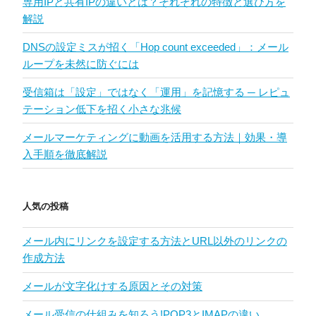
専用IPと共有IPの違いとは？それぞれの特徴と選び方を
解説
DNSの設定ミスが招く「Hop count exceeded」：メール
ループを未然に防ぐには
受信箱は「設定」ではなく「運用」を記憶する ─ レピュ
テーション低下を招く小さな兆候
メールマーケティングに動画を活用する方法｜効果・導
入手順を徹底解説
人気の投稿
メール内にリンクを設定する方法とURL以外のリンクの
作成方法
メールが文字化けする原因とその対策
メール受信の仕組みを知ろう!POP3とIMAPの違い