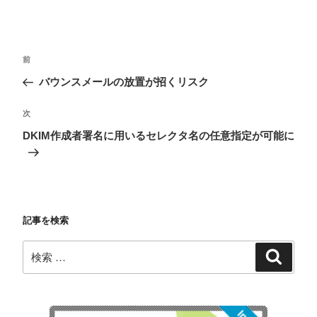
投
過
前
稿
去
バウンスメールの放置が招くリスク
ナ
の
ビ
投
次
次
稿
ゲ
の
DKIM作成者署名に用いるセレクタ名の任意指定が可能に
投
ー
稿
シ
ョ
ン
記事を検索
検
検
索
索: