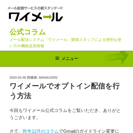
コ
ン
テ
ン
公式コラム
ツ
へ
メール配信システム「ワイメール」開発スタッフによる便利な使
い方や機能追加情報
ス
キ
メニュー
ッ
プ
投
2024-03-06
投稿者:
MANAGER2
稿
ワイメールでオプトイン配信を行
日:
う方法
今回もワイメール公式コラムをご覧いただき、ありがと
うございます。
さて、
昨年12月のコラム
でGmailのガイドライン変更に