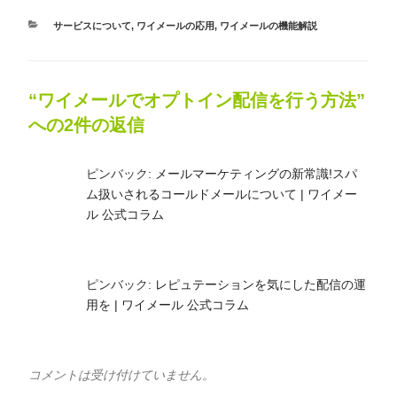
カ
サービスについて
,
ワイメールの応用
,
ワイメールの機能解説
テ
ゴ
リ
ー
“ワイメールでオプトイン配信を行う方法”
への2件の返信
ピンバック:
メールマーケティングの新常識!スパ
ム扱いされるコールドメールについて | ワイメー
ル 公式コラム
ピンバック:
レピュテーションを気にした配信の運
用を | ワイメール 公式コラム
コメントは受け付けていません。