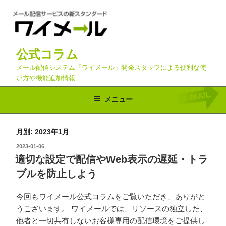
コ
ン
テ
ン
公式コラム
ツ
へ
メール配信システム「ワイメール」開発スタッフによる便利な使
い方や機能追加情報
ス
キ
メニュー
ッ
プ
月別: 2023年1月
投
2023-01-06
稿
適切な設定で配信やWeb表示の遅延・トラ
日:
ブルを防止しよう
今回もワイメール公式コラムをご覧いただき、ありがと
うございます。 ワイメールでは、リソースの独立した、
他者と一切共有しないお客様専用の配信環境をご提供し