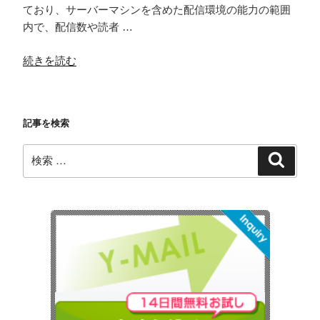
ており、サーバーマシンを含めた配信環境の能力の範囲
内で、配信数や読者 …
“適
続きを読む
切
な
設
記事を検索
定
で
検
検
配
索
索:
信
や
Web
表
示
の
遅
延・
ト