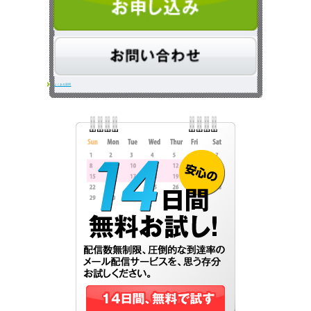
ラ
ブ
ル
を
防
よくある質問
止
し
よ
う”
の