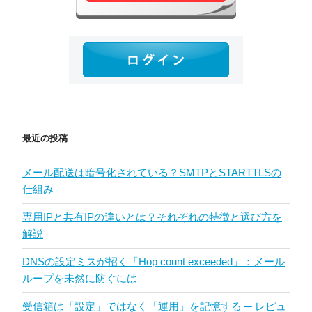
最近の投稿
メール配送は暗号化されている？SMTPとSTARTTLSの
仕組み
専用IPと共有IPの違いとは？それぞれの特徴と選び方を
解説
DNSの設定ミスが招く「Hop count exceeded」：メール
ループを未然に防ぐには
受信箱は「設定」ではなく「運用」を記憶する ─ レピュ