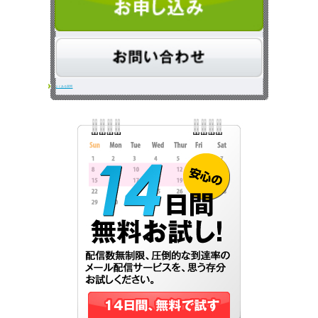
プ
機
能
を
無
よくある質問
効
に
し
て
い
ま
せ
ん
か？”
の