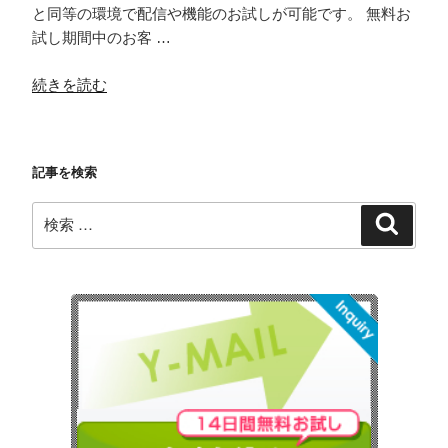
と同等の環境で配信や機能のお試しが可能です。 無料お
試し期間中のお客 …
“初
続きを読む
め
て
ご
記事を検索
利
用
検
検
の
索
索:
方
へ
IP
ウ
ォ
ー
ム
ア
ッ