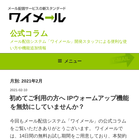
コ
ン
テ
ン
公式コラム
ツ
へ
メール配信システム「ワイメール」開発スタッフによる便利な使
い方や機能追加情報
ス
キ
メニュー
ッ
プ
月別: 2021年2月
投
2021-02-10
稿
初めてご利用の方へ IPウォームアップ機能
日:
を無効にしていませんか？
今回もメール配信システム「ワイメール」の公式コラム
をご覧いただきありがとうございます。 ワイメールで
は、14日間の無料お試し期間をご用意しており、本契約