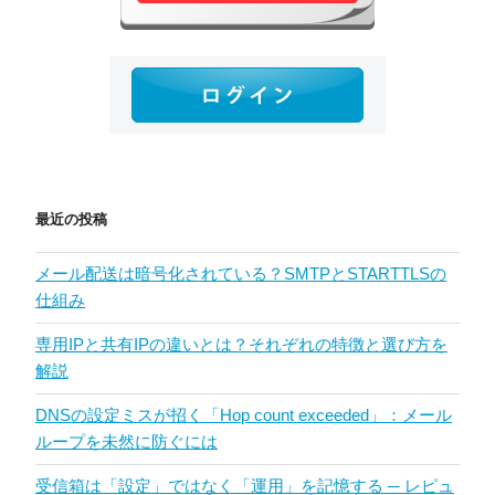
最近の投稿
メール配送は暗号化されている？SMTPとSTARTTLSの
仕組み
専用IPと共有IPの違いとは？それぞれの特徴と選び方を
解説
DNSの設定ミスが招く「Hop count exceeded」：メール
ループを未然に防ぐには
受信箱は「設定」ではなく「運用」を記憶する ─ レピュ