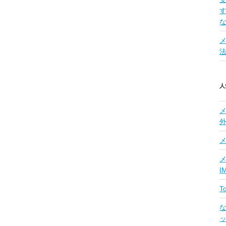
人
メ
I
な