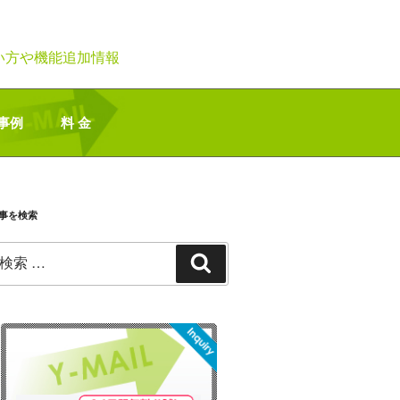
い方や機能追加情報
事例
料 金
事を検索
検
検
:
索