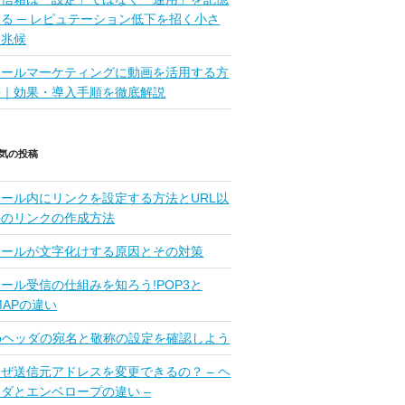
する ─ レピュテーション低下を招く小さ
な兆候
メールマーケティングに動画を活用する方
法｜効果・導入手順を徹底解説
気の投稿
メール内にリンクを設定する方法とURL以
外のリンクの作成方法
メールが文字化けする原因とその対策
ール受信の仕組みを知ろう!POP3と
MAPの違い
Toヘッダの宛名と敬称の設定を確認しよう
ぜ送信元アドレスを変更できるの？ – ヘ
ッダとエンベロープの違い –