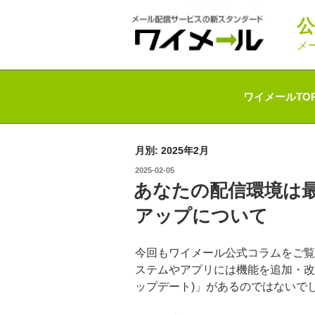
コ
ン
テ
メ
ン
ツ
へ
ワイメールTO
ス
キ
ッ
月別: 2025年2月
プ
投
2025-02-05
稿
あなたの配信環境は
日:
アップについて
今回もワイメール公式コラムをご覧
ステムやアプリには機能を追加・改
ップデート)」があるのではないでし