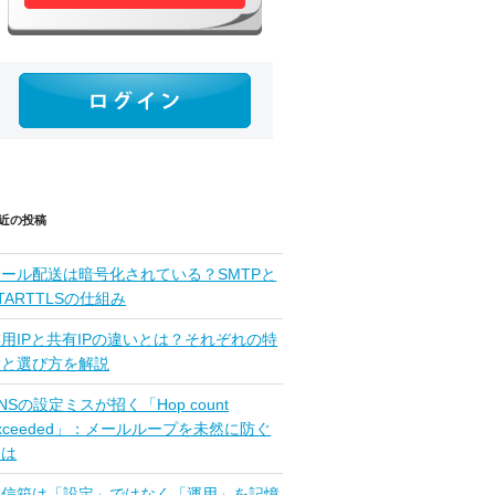
近の投稿
メール配送は暗号化されている？SMTPと
TARTTLSの仕組み
用IPと共有IPの違いとは？それぞれの特
徴と選び方を解説
NSの設定ミスが招く「Hop count
xceeded」：メールループを未然に防ぐ
には
受信箱は「設定」ではなく「運用」を記憶