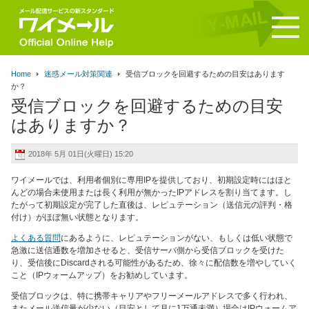
Home
迷惑メール対策関連
受信ブロックを回避するための目安はあります
か？
受信ブロックを回避するための目安
はありますか？
2018年 5月 01日(火曜日) 15:20
ワイメールでは、利用者個別に専用IPを提供しており、初期設定時にはほと
んどの場合未使用または長く利用が無かったIPアドレスを割り当てます。し
たがって初期設定が完了した直後は、レピュテーション（送信元の評判・格
付け）がほぼ無い状態となります。
よくある質問
にあるように、レピュテーションがない、もしくは低い状態で
急激に送信通数を増加させると、受信サーバ側から受信ブロックを受けた
り、受信後にDiscardされる可能性があるため、徐々に配信数を増やしていく
こと（IPウォームアップ）をお勧めしています。
受信ブロックは、特に携帯キャリアやフリーメールアドレスで多く行われ、
またメール送信量が少ない（目安として月に1万通未満）場合はIPウォームア