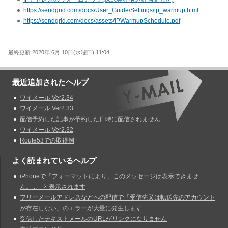
https://sendgrid.com/docs/User_Guide/Settings/ip_warmup.html
https://sendgrid.com/docs/assets/IPWarmupSchedule.pdf
最終更新 2020年 6月 10日(水曜日) 11:04
最近追加されたヘルプ
ワイメール Ver2.34
ワイメール Ver2.33
配信予約した記事が予約した日時に配信されません
ワイメール Ver2.32
Route53での取得例
よく読まれているヘルプ
iPhoneで「フォーマットにより、このメッセージは表示できませ
ん。...」と表示されます
フリーメールアドレスなどへの配信で「受信先又は転送先のアカウント
が存在しない」のエラーが大量に発生します
受信したテキストメールのURLがリンクになりません