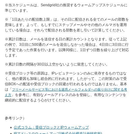
※当スケジュールは、Sendgrid社の推奨するウォームアップスケジュールに
準じています。
※「1日あたりの配信数上限」は、その日に配信される全てのメールの部数を
意味します。よって、もしすでにステップメールやその他のメルマガを運用
している場合は、それらで配信される部数を差し引いて計算してください。
※累計日数は、メールを送信する日の累計カウントとなります。従って上記
の例で、3日目に500通のメールを送信しなかった場合は、4日目に3日目に行
う予定であった作業を行います。以降同様に、1日ずつ日数を繰り上げて対応
します。
※累計日数の間隔が30日以上空かないように留意してください。
※受信ブロック等の原因は、IPレピュテーションのみに依存するものではな
く、他の要因も加味し総合的に行われます。したがって、この対策のみで受
信BOXへの配送や受信ブロックの回避が行われるものではありません。基本
は「
フリーメールサービス等における迷惑メールフォルダへの振り分けに関する考
」を参考に、有効なメールアドレスのみを登録し、有用なコンテンツを
え方
継続的に配信するよう心がけてください。
参考リンク）
公式コラム：受信ブロックとIPウォームアップ
IPアドレスのウォームアップ(株式会社構造計画研究所)