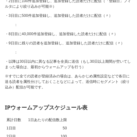
・2日目に100件追加登録し、追加登録した読者だけに配信（「登録日」フィ
ルタにより絞り込みが可能※）
・3日目に500件追加登録し、追加登録した読者だけに配信（〃）
：
・8日目に40,000件追加登録し、追加登録した読者だけに配信（〃）
・9日目に残りの読者を追加登録し、追加登録した読者だけに配信（〃）
：
・以降は30日以内に異なる記事を全員に送信（もし30日以上期間が空いてし
まった場合は、最初からウォームアップを行う）
※すでに全ての読者が登録済みの場合は、あらかじめ属性設定などで各日に
送る読者を属性分けしておくことなどによって、送信時にセグメント（絞り
込み）配信が可能です。
IPウォームアップスケジュール表
累計日数
1日あたりの配信数上限
1日目
50
2日目
100