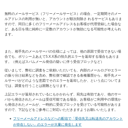
無料のメールサービス（フリーメールサービス）の場合、一定期間そのメー
ルアドレスの利用が無いと、アカウントが順次削除さ れるサービスもありま
すので、同日に多くのフリーメールアドレスをお客様が代理登録した場合な
ど、ある日を境に純粋に一定数のアカウントが無効になる可能性が考えられ
ます。
また、相手先のメールサーバの仕様によっては、他の原因で受信できない場
合でも、ポリシー上あえて
5.X.X
系の恒久的エラーを返却する場合もありま
す。（例えばスパムメール発信の疑いに伴う受信ブロックなど）
従いまして、弊社に調査をご依頼いただいても、内部のメールログやエラー
の振り分け結果などを含め、弊社側で確認できる各種履歴から、相手先メー
ルサーバがどのような意図でそのエラーを返却したか、という点についてま
では、調査を行うことは困難となります。
上記エラーが返却されているにもかかわらず、宛先は有効であり、他のサー
バから発信されたメールは受信可能である場合、お客様がご利用中の環境か
ら発信されたメールが、一時的に受信ブロックを受けている可能性がありま
すので、下記などをご参考にご対応いただきますようお願いいたします。
フリーメールアドレスなどへの配信で「受信先又は転送先のアカウント
が存在しない」のエラーが大量に発生します