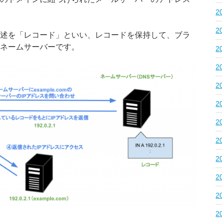
2
2
述を「レコード」といい、レコードを保持して、ブラ
ネームサーバーです。
2
2
2
2
2
2
2
2
2
2