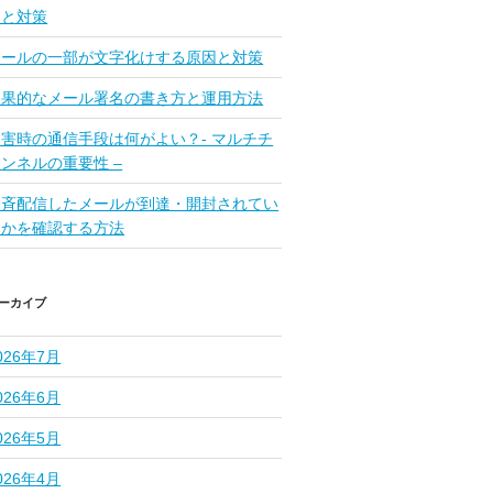
因と対策
メールの一部が文字化けする原因と対策
効果的なメール署名の書き方と運用方法
災害時の通信手段は何がよい？- マルチチ
ンネルの重要性 –
一斉配信したメールが到達・開封されてい
るかを確認する方法
ーカイブ
026年7月
026年6月
026年5月
026年4月