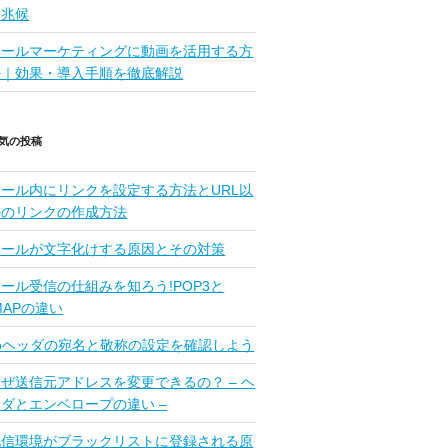
な兆候
メールマーケティングに動画を活用する方
法｜効果・導入手順を徹底解説
気の投稿
メール内にリンクを設定する方法とURL以
外のリンクの作成方法
メールが文字化けする原因とその対策
ール受信の仕組みを知ろう!POP3と
MAPの違い
Toヘッダの宛名と敬称の設定を確認しよう
ぜ送信元アドレスを変更できるの？ – ヘ
ッダとエンベロープの違い –
配信環境がブラックリストに登録される原