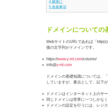
4
最後に
5
免責事項
ドメインについての
WebサイトのURLであれば「http
後の文字列がドメインです。
https://
www.y-ml.com
/column/
info@
y-ml.com
ドメインの基礎知識については、「
していますが、要点として、以下が
ドメインはインターネット上のサー
同じドメインは世界に一つしかなく
ドメインの設定を行うには、レジス