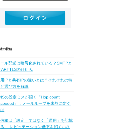
近の投稿
メール配送は暗号化されている？SMTPと
TARTTLSの仕組み
用IPと共有IPの違いとは？それぞれの特
徴と選び方を解説
NSの設定ミスが招く「Hop count
xceeded」：メールループを未然に防ぐ
には
受信箱は「設定」ではなく「運用」を記憶
する ─ レピュテーション低下を招く小さ