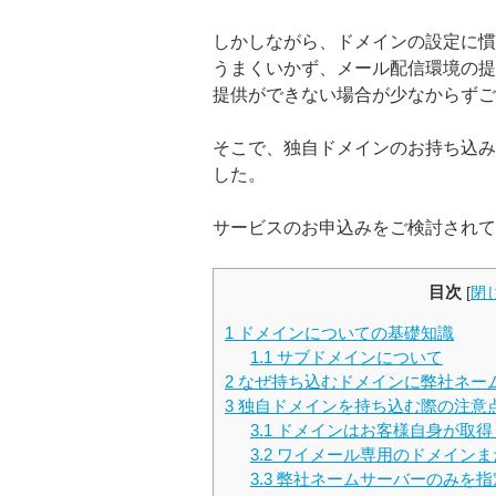
しかしながら、ドメインの設定に慣
うまくいかず、メール配信環境の提
提供ができない場合が少なからずご
そこで、独自ドメインのお持ち込み
した。
サービスのお申込みをご検討されて
目次
[
閉
1
ドメインについての基礎知識
1.1
サブドメインについて
2
なぜ持ち込むドメインに弊社ネー
3
独自ドメインを持ち込む際の注意
3.1
ドメインはお客様自身が取得
3.2
ワイメール専用のドメインま
3.3
弊社ネームサーバーのみを指