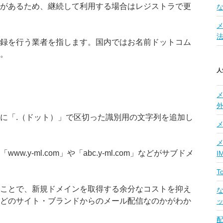
があるため、継続して利用する場合はレジストラで更
録を行う業者を指します。国内ではお名前ドットコム
。
人
に「.（ドット）」で区切った識別用の文字列を追加し
メ
ww.y-ml.com」や「abc.y-ml.com」などがサブドメ
I
ことで、新規ドメインを取得する余分なコストを抑え
な
どのサイト・ブランドからのメール配信なのかがわか