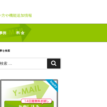
い方や機能追加情報
事例
料 金
事を検索
検
検
:
索