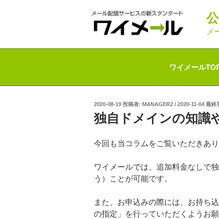
コ
ン
テ
メ
ン
ツ
へ
ワイメールTO
ス
キ
ッ
投
2020-08-19
投稿者:
MANAGER2
/
2020-11-04 最
プ
稿
独自ドメインの知識
日:
今回も当コラムをご覧いただきあり
ワイメールでは、追加料金なしで独
う）ことが可能です。
また、お申込みの際には、お持ち込
の指定」を行っていただくようお願