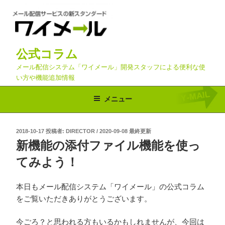
コ
ン
テ
ン
公式コラム
ツ
へ
メール配信システム「ワイメール」開発スタッフによる便利な使
い方や機能追加情報
ス
キ
メニュー
ッ
プ
投
2018-10-17
投稿者:
DIRECTOR
/
2020-09-08 最終更新
稿
新機能の添付ファイル機能を使っ
日:
てみよう！
本日もメール配信システム「ワイメール」の公式コラム
をご覧いただきありがとうございます。
今ごろ？と思われる方もいるかもしれませんが、今回は