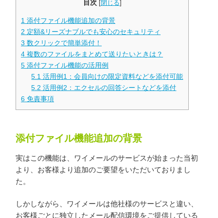
目次
[
閉じる
]
1
添付ファイル機能追加の背景
2
定額&リーズナブルでも安心のセキュリティ
3
数クリックで簡単添付！
4
複数のファイルをまとめて送りたいときは？
5
添付ファイル機能の活用例
5.1
活用例1：会員向けの限定資料などを添付可能
5.2
活用例2：エクセルの回答シートなどを添付
6
免責事項
添付ファイル機能追加の背景
実はこの機能は、ワイメールのサービスが始まった当初
より、お客様より追加のご要望をいただいておりまし
た。
しかしながら、ワイメールは他社様のサービスと違い、
お客様ごとに独立したメール配信環境をご提供している