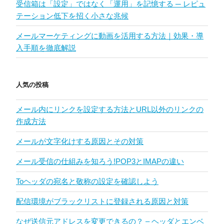
受信箱は「設定」ではなく「運用」を記憶する ─ レピュ
テーション低下を招く小さな兆候
メールマーケティングに動画を活用する方法｜効果・導
入手順を徹底解説
人気の投稿
メール内にリンクを設定する方法とURL以外のリンクの
作成方法
メールが文字化けする原因とその対策
メール受信の仕組みを知ろう!POP3とIMAPの違い
Toヘッダの宛名と敬称の設定を確認しよう
配信環境がブラックリストに登録される原因と対策
なぜ送信元アドレスを変更できるの？ – ヘッダとエンベ