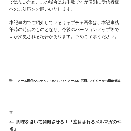
ではないため、この場合はお手数ですが個別に受信者様
へのご対応をお願いいたします。
本記事内でご紹介しているキャプチャ画像は、本記事執
筆時の時点のものとなり、今後のバージョンアップ等で
UIが変更される場合があります。予めご了承ください。
カ
メール配信システムについて
,
ワイメールの応用
,
ワイメールの機能解説
テ
ゴ
リ
ー
投
過
前
稿
去
興味を引いて開封させる！「注目されるメルマガの件
ナ
の
名」