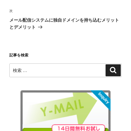
ビ
投
稿
ゲ
次
次
の
ー
メール配信システムに独自ドメインを持ち込むメリット
投
とデメリット
シ
稿
ョ
ン
記事を検索
検
検
索
索: