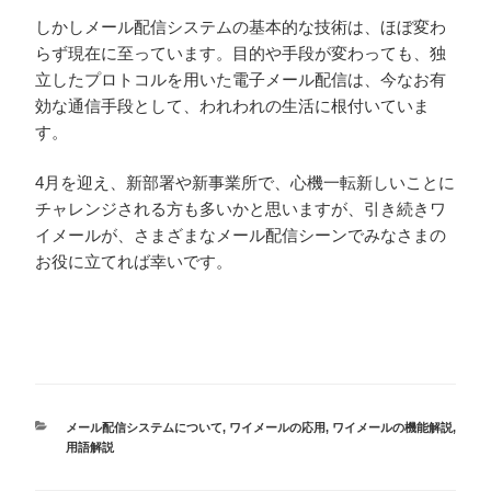
しかしメール配信システムの基本的な技術は、ほぼ変わ
らず現在に至っています。目的や手段が変わっても、独
立したプロトコルを用いた電子メール配信は、今なお有
効な通信手段として、われわれの生活に根付いていま
す。
4月を迎え、新部署や新事業所で、心機一転新しいことに
チャレンジされる方も多いかと思いますが、引き続きワ
イメールが、さまざまなメール配信シーンでみなさまの
お役に立てれば幸いです。
カ
メール配信システムについて
,
ワイメールの応用
,
ワイメールの機能解説
,
テ
用語解説
ゴ
リ