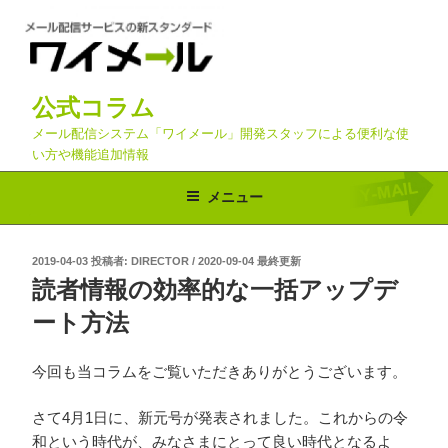
コ
ン
テ
ン
公式コラム
ツ
へ
メール配信システム「ワイメール」開発スタッフによる便利な使
い方や機能追加情報
ス
キ
メニュー
ッ
プ
投
2019-04-03
投稿者:
DIRECTOR
/
2020-09-04 最終更新
稿
読者情報の効率的な一括アップデ
日:
ート方法
今回も当コラムをご覧いただきありがとうございます。
さて4月1日に、新元号が発表されました。これからの令
和という時代が、みなさまにとって良い時代となるよ