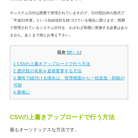
※システム日付は西暦で管理されていますので、日付型以外の形式で
「平成31年度」という自由項目を紐づけている場合に限ります。西暦
で管理されているシステム日付を、わざわざ和暦に変換する必要はあり
ません。あくまで例とお考え下さい。
目次
[
閉じる
]
1
CSVの上書きアップロードで行う方法
2
選択肢の名前を直接変更する方法
3
属性で紐付ける場合は、管理画面から一括追加・削除が
可能
4
最後に
CSVの上書きアップロードで行う方法
最もオーソドックスな方法です。