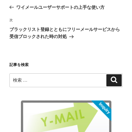
稿
去
ワイメールユーザーサポートの上手な使い方
ナ
の
ビ
投
次
次
稿
ゲ
の
ブラックリスト登録とともにフリーメールサービスから
投
ー
受信ブロックされた時の対処
稿
シ
ョ
ン
記事を検索
検
検
索
索: