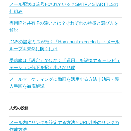
メール配送は暗号化されている？SMTPとSTARTTLSの
仕組み
専用IPと共有IPの違いとは？それぞれの特徴と選び方を
解説
DNSの設定ミスが招く「Hop count exceeded」：メール
ループを未然に防ぐには
受信箱は「設定」ではなく「運用」を記憶する ─ レピュ
テーション低下を招く小さな兆候
メールマーケティングに動画を活用する方法｜効果・導
入手順を徹底解説
人気の投稿
メール内にリンクを設定する方法とURL以外のリンクの
作成方法