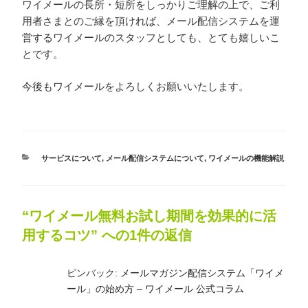
ワイメールの長所・短所をしっかりご理解の上で、ご利
用者さまとのご縁を頂ければ、メール配信システムを運
営するワイメールのスタッフとしても、とても嬉しいこ
とです。
今後もワイメールをよろしくお願いいたします。
カ
サービスについて
,
メール配信システムについて
,
ワイメールの機能解説
テ
ゴ
リ
ー
“ワイメール無料お試し期間を効果的に活
用するコツ” への1件の返信
ピンバック:
メールマガジン配信システム「ワイメ
ール」の始め方 – ワイメール 公式コラム