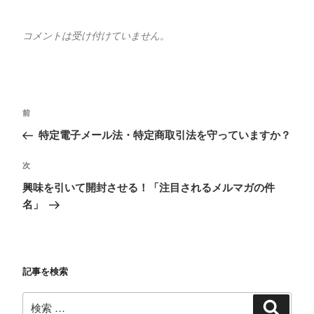
コメントは受け付けていません。
投
過
前
稿
去
特定電子メール法・特定商取引法を守っていますか？
ナ
の
ビ
投
次
次
稿
ゲ
の
興味を引いて開封させる！「注目されるメルマガの件
投
ー
名」
稿
シ
ョ
ン
記事を検索
検
検