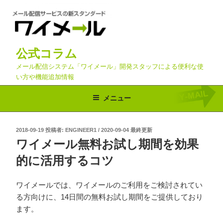
コ
ン
テ
ン
公式コラム
ツ
へ
メール配信システム「ワイメール」開発スタッフによる便利な使
い方や機能追加情報
ス
キ
メニュー
ッ
プ
投
2018-09-19
投稿者:
ENGINEER1
/
2020-09-04 最終更新
稿
ワイメール無料お試し期間を効果
日:
的に活用するコツ
ワイメールでは、ワイメールのご利用をご検討されてい
る方向けに、14日間の無料お試し期間をご提供しており
ます。