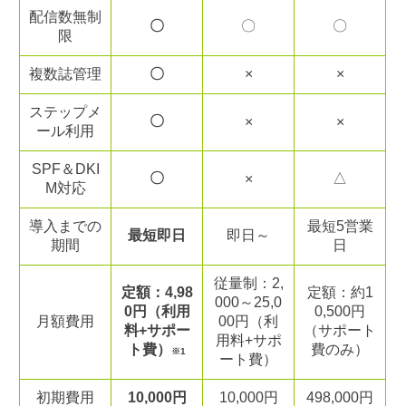
配信数無制
〇
〇
〇
限
複数誌管理
〇
×
×
ステップメ
〇
×
×
ール利用
SPF＆DKI
〇
△
×
M対応
導入までの
最短5営業
最短即日
即日～
期間
日
従量制：2,
定額：4,98
定額：約1
000～25,0
0円（利用
0,500円
月額費用
00円（利
料+サポー
（サポート
用料+サポ
ト費）
費のみ）
※1
ート費）
初期費用
10,000円
10,000円
498,000円