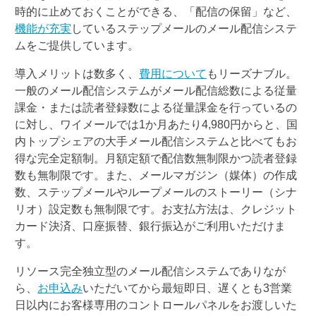
時的に止めておくことができる、「配信の保留」など、
機能が充実
しているステップメールのメール配信システ
ムをご提供しています。
導入メリットは数多く、
費用について
もリーズナブル。
一般のメール配信システムがメール配信総数による従量
課金・または読者登録数による従量課金を行っているの
に対し、ワイメールでは1か月あたり4,980円からと、国
内トップシェアの大手メール配信システムと比べてもお
得な完全定額制。月額定額で配信数無制限かつ読者登録
数も無制限です。また、メールマガジン（媒体）の作成
数、ステップメールやループメールのストーリー（シナ
リオ）設定数も無制限です。お支払方法は、クレジット
カード決済、口座振替、
銀行振込がご利用いただけま
す。
リソース完全独立型のメール配信システムでありなが
ら、
お申込み
いただいてから最短即日、遅くとも3営業
日以内にお客様専用のコントロールパネルをお渡しいた