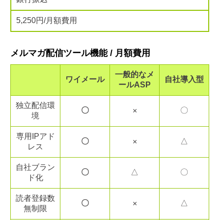
5,250円/月額費用
メルマガ配信ツール機能 / 月額費用
一般的なメ
ワイメール
自社導入型
ールASP
独立配信環
〇
〇
×
境
専用IPアド
〇
△
×
レス
自社ブラン
〇
△
〇
ド化
読者登録数
〇
△
×
無制限