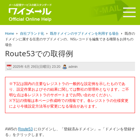
Home
自社ブランド化
既存ドメインのサブドメインを利用する場合
既存の
ドメインに属する任意のサブドメインの、NSレコードを編集できる権限をお持ちの
場合
Route53での取得例
2025年 6月 29日(日曜日) 23:20
admin
※下記は国内の主要なレジストラの一般的な設定例を示したものであ
り、設定作業およびその結果に関しては弊社の管理外となります。ご不
明な点は各レジストラのサポートまでお問い合わせください。
※下記の情報は本ページ作成時での情報です。各レジストラの仕様変更
により今後設定方法等が変更になる場合があります。
AWSの
Route53
にログインし、「登録済みドメイン」→「ドメインを登録す
る」をクリックします。