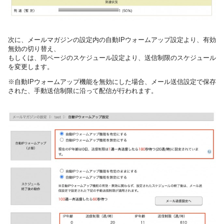
次に、メールマガジンの設定内の自動IPウォームアップ設定
より、有効
無効の
切り替え、
も
しくは、同ページのスケジュール設定より、
送信
制
限のスケジュール
を変更します。
※
自動IPウォームアップ
機能
を
無効にした場合、メール
送信
設定で保存
された、手動送
信
制限
に沿って
配信が行われます。