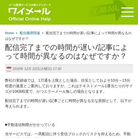
Home
配信履歴関連
配信完了までの時間が遅い/記事によって時間が異なるの
はなぜですか？
配信完了までの時間が遅い/記事によ
って時間が異なるのはなぜですか？
2015年 12月 22日(火曜日) 17:30
弊社の実績値では、
1
万通を上限とした場合、目安としておよそ
10
分～
15
分
程度の速度とご案内しておりますが、これはテキストメール
1
通当たりのサイ
ズが
10KB
程度で、かつエラーメール無しの場合となります。
配信完了までの時間が遅い/記事ごとに時間が異なる主な原因として、以下が
考えられます。
■手動送信制限がかかっている
当サービスでは、一斉配信に伴う受信ブロックのリスクを抑えるため、
手動