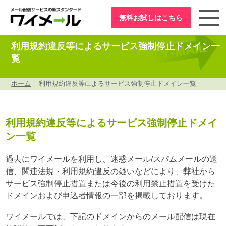
無料お試し
はこちら
利用規約違反等によるサービス強制停止ドメイン一
覧
ホーム
- 利用規約違反等によるサービス強制停止ドメイン一覧
利用規約違反等によるサービス強制停止ドメイ
ン一覧
過去にワイメールを利用し、迷惑メール/スパムメールの送
信、関連法規・利用規約違反の疑いなどにより、弊社から
サービス強制停止措置または今後の利用禁止措置を受けた
ドメインおよび申込者情報の一部を掲載しております。
ワイメールでは、下記のドメインからのメール配信は現在