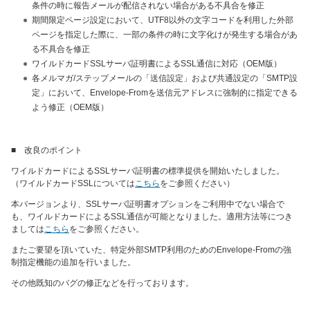
条件の時に報告メールが配信されない場合がある不具合を修正
期間限定ページ設定において、UTF8以外の文字コードを利用した外部
ページを指定した際に、一部の条件の時に文字化けが発生する場合があ
る不具合を修正
ワイルドカードSSLサーバ証明書によるSSL通信に対応（OEM版）
各メルマガ/ステップメールの「送信設定」および共通設定の「SMTP設
定」において、Envelope-Fromを送信元アドレスに強制的に指定できる
よう修正（OEM版）
■ 改良のポイント
ワイルドカードによるSSLサーバ証明書の標準提供を開始いたしました。
（ワイルドカードSSLについては
こちら
をご参照ください）
本バージョンより、SSLサーバ証明書オプションをご利用中でない場合で
も、ワイルドカードによるSSL通信が可能となりました。適用方法等につき
ましては
こちら
をご参照ください。
またご要望を頂いていた、特定外部SMTP利用のためのEnvelope-Fromの強
制指定機能の追加を行いました。
その他既知のバグの修正などを行っております。