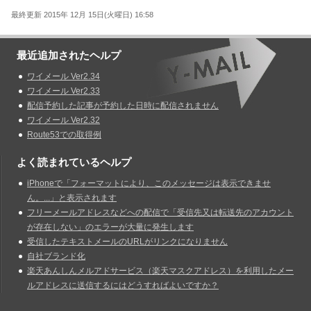
最終更新 2015年 12月 15日(火曜日) 16:58
最近追加されたヘルプ
ワイメール Ver2.34
ワイメール Ver2.33
配信予約した記事が予約した日時に配信されません
ワイメール Ver2.32
Route53での取得例
よく読まれているヘルプ
iPhoneで「フォーマットにより、このメッセージは表示できませ
ん。...」と表示されます
フリーメールアドレスなどへの配信で「受信先又は転送先のアカウント
が存在しない」のエラーが大量に発生します
受信したテキストメールのURLがリンクになりません
自社ブランド化
楽天あんしんメルアドサービス（楽天マスクアドレス）を利用したメー
ルアドレスに送信するにはどうすればよいですか？