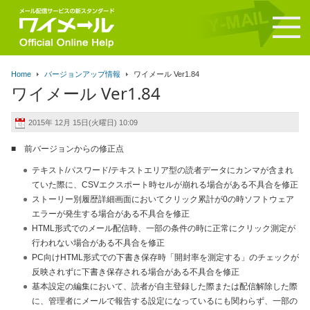
Home
バージョンアップ情報
ワイメール Ver1.84
ワイメール Ver1.84
2015年 12月 15日(火曜日) 10:09
■ 前バージョンからの修正点
テキスト/パスワード/テキストエリア型の読者データにカンマが含まれ
ていた際に、CSVエクスポート時セルが崩れる場合がある不具合を修正
ストーリー別履歴詳細画面においてクリック累計が0の時ソフトウェア
エラーが発生する場合がある不具合を修正
HTML形式でのメール配信時、一部の条件の時に正常にクリック測定が
行われない場合がある不具合を修正
PC向けHTML形式での下書き保存時「開封率を測定する」のチェックが
反映されずに下書き保存される場合がある不具合を修正
基本設定の編集において、読者が自主登録した際または配信解除した際
に、管理者にメールで報告する設定になっているにも関わらず、一部の