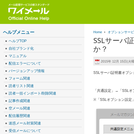
ヘルプメニュー
Home
オプションサー
SSLサー
ヘルプTOP
か？
自社ブランド化
マニュアル
2015年 12月 15日(火曜
配信エラーについて
バージョンアップ情報
SSLサーバ証明書オプ
フォーム関連
読者リスト関連
「共通設定」→「SSL
読者一括インポート/削除関連
※「SSLオプション設定
記事作成関連
空メール関連
配信履歴関連
迷惑メール対策関連
受信メールについて