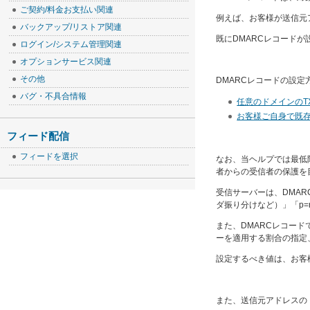
ご契約/料金お支払い関連
例えば、お客様が送信元アド
バックアップ/リストア関連
既にDMARCレコード
ログイン/システム管理関連
オプションサービス関連
その他
DMARCレコードの設
バグ・不具合情報
任意のドメインのT
お客様ご自身で既存
フィード配信
フィードを選択
なお、当ヘルプでは最低
者からの受信者の保護を
受信サーバーは、DMAR
ダ振り分けなど）」「p=r
また、
DMARCレコード
ーを適用する割合の指定
設定するべき値は、お客
また、
送信元アドレスの