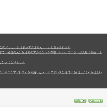
、このメッセージは表示できません。...」と表示されます
信で「受信先又は転送先のアカウントが存在しない」のエラーが大量に発生しま
リンクになりません
楽天マスクアドレス）を利用したメールアドレスに送信するにはどうすればよい