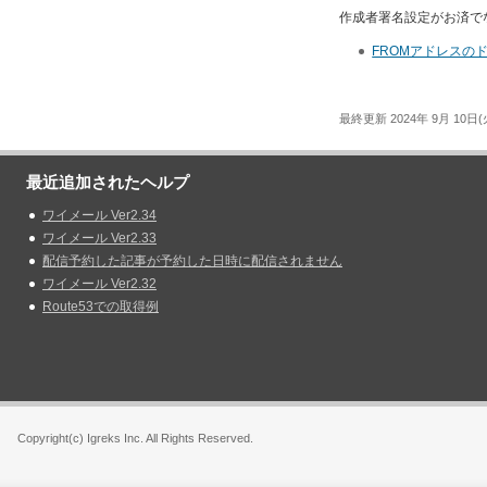
作成者署名設定がお済で
FROMアドレスの
最終更新 2024年 9月 10日(火
最近追加されたヘルプ
ワイメール Ver2.34
ワイメール Ver2.33
配信予約した記事が予約した日時に配信されません
ワイメール Ver2.32
Route53での取得例
Copyright(c) Igreks Inc. All Rights Reserved.