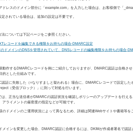
レスのドメイン部分に「example.com」を入力した場合は、お客様側で「_dmarc
が設定されている場合は、追加の設定は不要です。
定方法については下記ページをご参照ください。
XTレコードを編集できる権限をお持ちの場合-DMARC設定
のドメインのDNSを管理されていて、DNSレコードの編集権限をお持ちの場合-
D
限動作するDMARCレコードを例にご紹介しておりますが、DMARC認証は合格さ
目的とした仕組みです。
C認証に失敗した（=なりすましと疑われる）場合に、DMARCレコードで設定したポリシー
eject（受信ブロック）
」に則って対処を行います。
では、
正当な送信者がDMARCの認証状況を確認しポリシーのアップデートを行える
、アライメントの厳密度の指定などが可能です。
様のドメインのご運用状況によって異なるため、詳細は関連Webサイトや書籍等を
ドメインを変更した場合、DMARC認証に合格するには、DKIMが作成者署名で認