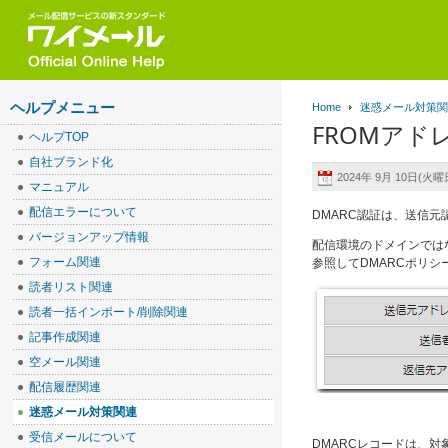
ヘルプメニュー
Home
迷惑メール対策
FROMア
ヘルプTOP
自社ブランド化
2024年 9月 10日(火曜日
マニュアル
配信エラーについて
DMARC認証は、送信
バージョンアップ情報
配信環境のドメインでは
フォーム関連
参照してDMARCポリシ
読者リスト関連
読者一括インポート/削除関連
記事作成関連
空メール関連
配信履歴関連
迷惑メール対策関連
受信メールについて
DMARCレコードは、対