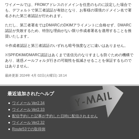
ワイメールでは、FROMアドレスのドメインを任意のものに設定した場合で
も、デフォルトで第三者認証が有効となり、お客様の環境のドメイン名で署
名された第三者認証が行われます。
ただし、第三者署名ではDMARCのDKIMアライメントに合格せず、DMARC
認証が失敗するため、特別な理由がない限り作成者署名を適用することを推
奨いたします。
※作成者認証と第三者認証のいずれも暗号強度などに違いはありません。
※SPF/DKIM/DMARC認証はあくまで送信元のなりすましを防ぐための機構で
あり、迷惑メールフォルダ行きの可能性を低減させることを保証するもので
はありません。
最終更新 2024年 4月 02日(火曜日) 18:14
最近追加されたヘルプ
ワイメール Ver2.34
ワイメール Ver2.33
配信予約した記事が予約した日時に配信されません
ワイメール Ver2.32
Route53での取得例