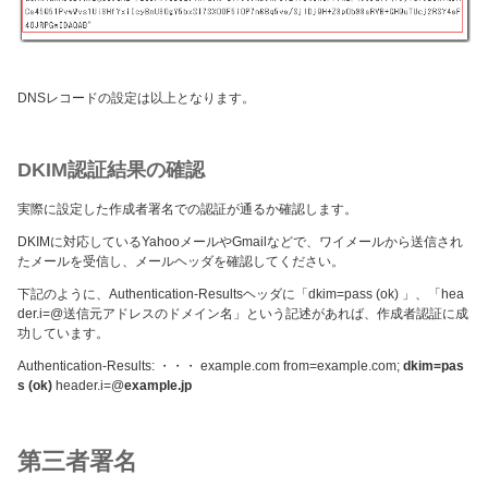
DNSレコードの設定は以上となります。
DKIM認証結果の確認
実際に設定した作成者署名での認証が通るか確認します。
DKIMに対応しているYahooメールやGmailなどで、ワイメールから送信され
たメールを受信し、メールヘッダを確認してください。
下記のように、Authentication-Resultsヘッダに「dkim=pass (ok)
」、「hea
der.i=@送信元アドレスのドメイン名」という記述があれば、作成者認証に成
功しています。
Authentication-Results: ・・・ example.com from=example.com;
dkim=pas
s (ok)
header.i=@
example.jp
第三者署名