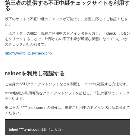
第三者の提供する不正中継チェックサイトを利用す
る
以下のサイトで不正中継のチェックが可能です。必要に応じてご検証くださ
い。
「ホスト名」の欄に、現在ご利用中のドメイン名を入力し、「check」ボタン
をクリックすることで、外部からの不正中継が可能な状態になっていないか
のチェックが行われます。
http://www.rbl.jp/svcheck.php
telnetを利用し確認する
ご自身のSSHクライアントソフトなどを利用し、telnetで確認する方法です。
telnet接続が利用可能なクライアントソフトを起動し、下記の要領でチェック
を行います。
※以下の「
***.y-ml.com
」の部分は、現在ご利用中のドメイン名に読み替えて
ください。
telnet ***.y-ml.com 25
（←入力）