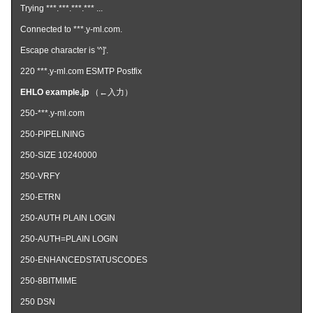
Trying ***.***.***.*** ...
Connected to ***.y-ml.com.
Escape character is '^]'.
220 ***.y-ml.com ESMTP Postfix
EHLO example.jp
（←入力）
250-***.y-ml.com
250-PIPELINING
250-SIZE 10240000
250-VRFY
250-ETRN
250-AUTH PLAIN LOGIN
250-AUTH=PLAIN LOGIN
250-ENHANCEDSTATUSCODES
250-8BITMIME
250 DSN