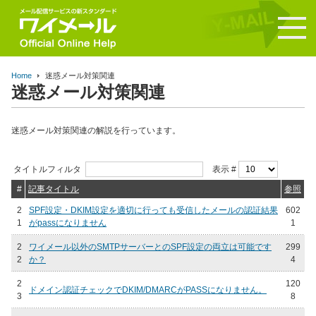
Home
迷惑メール対策関連
迷惑メール対策関連
迷惑メール対策関連の解説を行っています。
タイトルフィルタ
表示 #
#
記事タイトル
参照
2
SPF設定・DKIM設定を適切に行っても受信したメールの認証結果
602
1
がpassになりません
1
2
ワイメール以外のSMTPサーバーとのSPF設定の両立は可能です
299
2
か？
4
2
120
ドメイン認証チェックでDKIM/DMARCがPASSになりません。
3
8