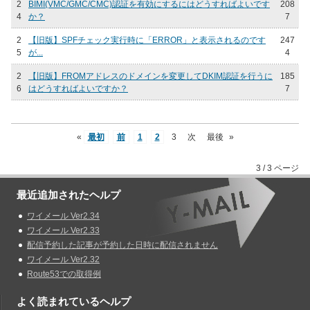
2
BIMI(VMC/GMC/CMC)認証を有効にするにはどうすればよいです
208
4
か？
7
2
【旧版】SPFチェック実行時に「ERROR」と表示されるのです
247
5
が...
4
2
【旧版】FROMアドレスのドメインを変更してDKIM認証を行うに
185
6
はどうすればよいですか？
7
«
最初
前
1
2
3
次
最後
»
3 / 3 ページ
最近追加されたヘルプ
ワイメール Ver2.34
ワイメール Ver2.33
配信予約した記事が予約した日時に配信されません
ワイメール Ver2.32
Route53での取得例
よく読まれているヘルプ