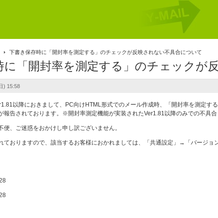
報
下書き保存時に「開封率を測定する」のチェックが反映されない不具合について
時に「開封率を測定する」のチェックが
) 15:58
r1.81以降におきまして、PC向けHTML形式でのメール作成時、「開封率を測
報告されております。※開封率測定機能が実装されたVer1.81以降のみでの不具
不便、ご迷惑をおかけし申し訳ございません。
れておりますので、該当するお客様におかれましては、「共通設定」→「バージョン
28
28