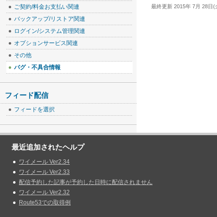
最終更新 2015年 7月 28日(火
ご契約/料金お支払い関連
バックアップ/リストア関連
ログイン/システム管理関連
オプションサービス関連
その他
バグ・不具合情報
フィード配信
フィードを選択
最近追加されたヘルプ
ワイメール Ver2.34
ワイメール Ver2.33
配信予約した記事が予約した日時に配信されません
ワイメール Ver2.32
Route53での取得例