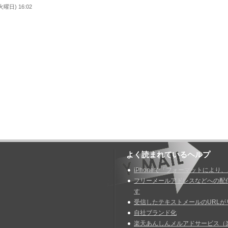
曜日) 16:02
よく読まれているヘルプ
iPhoneで「フォーマットにより
フリーメールアドレスなどへの配
す
受信したテキストメールのURLが
自社ブランド化
楽天あんしんメルアドサービス（