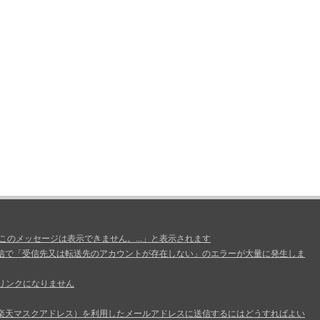
、このメッセージは表示できません。...」と表示されます
信で「受信先又は転送先のアカウントが存在しない」のエラーが大量に発生しま
リンクになりません
楽天マスクアドレス）を利用したメールアドレスに送信するにはどうすればよい