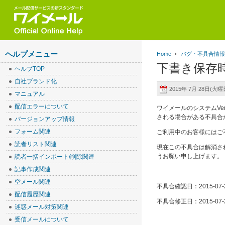
ヘルプメニュー
Home
バグ・不具合情
下書き保存
ヘルプTOP
自社ブランド化
2015年 7月 28日(火曜日
マニュアル
配信エラーについて
ワイメールのシステムVe
される場合がある不具合が
バージョンアップ情報
フォーム関連
ご利用中のお客様にはご
読者リスト関連
現在この不具合は解消さ
うお願い申し上げます。
読者一括インポート/削除関連
記事作成関連
空メール関連
不具合確認日：2015-07-
配信履歴関連
不具合修正日：2015-07-
迷惑メール対策関連
受信メールについて