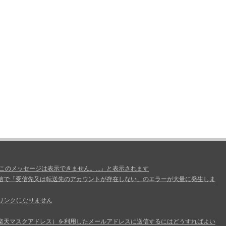
、このメッセージは表示できません。...」と表示されます
信で「受信先又は転送先のアカウントが存在しない」のエラーが大量に発生しま
リンクになりません
楽天マスクアドレス）を利用したメールアドレスに送信するにはどうすればよい