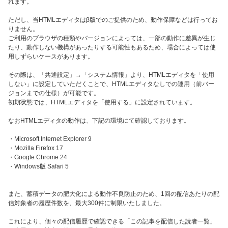
れます。
ただし、当HTMLエディタはβ版でのご提供のため、動作保障などは行ってお
りません。
ご利用のブラウザの種類やバージョンによっては、一部の動作に差異が生じ
たり、動作しない機構があったりする可能性もあるため、場合によっては使
用しずらいケースがあります。
その際は、「共通設定」→「システム情報」より、HTMLエディタを「使用
しない」に設定していただくことで、HTMLエディタなしでの運用（前バー
ジョンまでの仕様）が可能です。
初期状態では、HTMLエディタを「使用する」に設定されています。
なおHTMLエディタの動作は、下記の環境にて確認しております。
・Microsoft Internet Explorer 9
・Mozilla Firefox 17
・Google Chrome 24
・Windows版 Safari 5
また、蓄積データの肥大化による動作不良防止のため、1回の配信あたりの配
信対象者の履歴件数を、最大300件に制限いたしました。
これにより、個々の配信履歴で確認できる「この記事を配信した読者一覧」