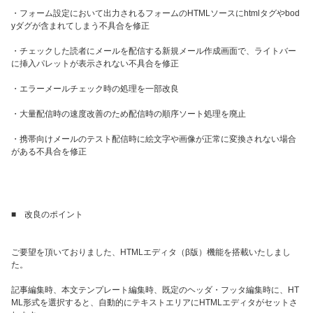
・フォーム設定において出力されるフォームのHTMLソースにhtmlタグやbod
yダグが含まれてしまう不具合を修正
・チェックした読者にメールを配信する新規メール作成画面で、ライトバー
に挿入パレットが表示されない不具合を修正
・エラーメールチェック時の処理を一部改良
・大量配信時の速度改善のため配信時の順序ソート処理を廃止
・携帯向けメールのテスト配信時に絵文字や画像が正常に変換されない場合
がある不具合を修正
■ 改良のポイント
ご要望を頂いておりました、HTMLエディタ（β版）機能を搭載いたしまし
た。
記事編集時、本文テンプレート編集時、既定のヘッダ・フッタ編集時に、HT
ML形式を選択すると、自動的にテキストエリアにHTMLエディタがセットさ