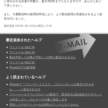
に表示される読者の件数が、最大300件までとなりますので、あらかじめご
了承ください。
また、大量配信時の処理効率化により、より配信処理が高速化されるよう改
良を行いました。
最終更新 2014年 4月 22日(火曜日) 17:56
最近追加されたヘルプ
ワイメール Ver2.34
ワイメール Ver2.33
配信予約した記事が予約した日時に配信されません
ワイメール Ver2.32
Route53での取得例
よく読まれているヘルプ
iPhoneで「フォーマットにより、このメッセージは表示できませ
ん。...」と表示されます
フリーメールアドレスなどへの配信で「受信先又は転送先のアカウント
が存在しない」のエラーが大量に発生します
受信したテキストメールのURLがリンクになりません