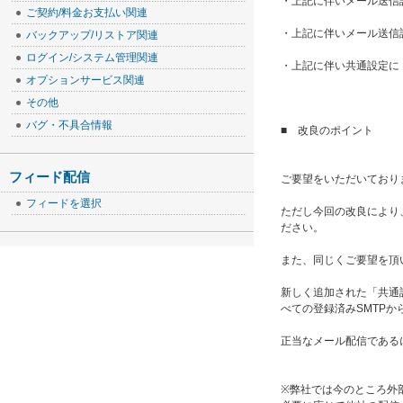
・上記に伴いメール送信
ご契約/料金お支払い関連
・上記に伴いメール送信
バックアップ/リストア関連
ログイン/システム管理関連
・上記に伴い共通設定に
オプションサービス関連
その他
バグ・不具合情報
■ 改良のポイント
フィード配信
ご要望をいただいており
フィードを選択
ただし今回の改良により
ださい。
また、同じくご要望を頂
新しく追加された「共通
べての登録済みSMTP
正当なメール配信である
※弊社では今のところ外