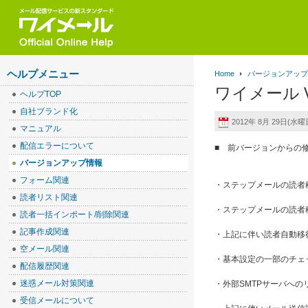
ヘルプメニュー
Home
バージョンアッ
ワイメール Ve
ヘルプTOP
自社ブランド化
2012年 8月 29日(水曜日
マニュアル
配信エラーについて
■ 前バージョンからの
バージョンアップ情報
フォーム関連
・ステップメールの読者
読者リスト関連
・ステップメールの読者
読者一括インポート/削除関連
記事作成関連
・上記に伴い読者自動移
空メール関連
・基本設定の一部のチェ
配信履歴関連
迷惑メール対策関連
・外部SMTPサーバへ
受信メールについて