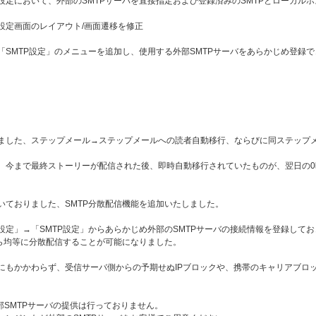
設定において、外部のSMTPサーバを直接指定および登録済みのSMTPとローカル
設定画面のレイアウト/画面遷移を修正
「SMTP設定」のメニューを追加し、使用する外部SMTPサーバをあらかじめ登録
ました、ステップメール→ステップメールへの読者自動移行、ならびに同ステップ
、今まで最終ストーリーが配信された後、即時自動移行されていたものが、翌日の
いておりました、SMTP分散配信機能を追加いたしました。
設定」→「SMTP設定」からあらかじめ外部のSMTPサーバの接続情報を登録して
から均等に分散配信することが可能になりました。
にもかかわらず、受信サーバ側からの予期せぬIPブロックや、携帯のキャリアブロ
部SMTPサーバの提供は行っておりません。