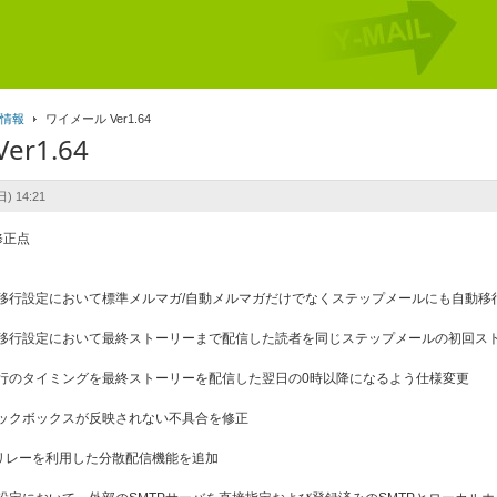
プ情報
ワイメール Ver1.64
r1.64
) 14:21
修正点
移行設定において標準メルマガ/自動メルマガだけでなくステップメールにも自動移
移行設定において最終ストーリーまで配信した読者を同じステップメールの初回ス
行のタイミングを最終ストーリーを配信した翌日の0時以降になるよう仕様変更
ックボックスが反映されない不具合を修正
のリレーを利用した分散配信機能を追加