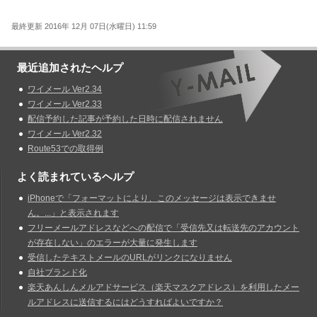
最終更新 2016年 12月 07日(水曜日) 11:59
最近追加されたヘルプ
ワイメール Ver2.34
ワイメール Ver2.33
配信予約した記事が予約した日時に配信されません
ワイメール Ver2.32
Route53での取得例
よく読まれているヘルプ
iPhoneで「フォーマットにより、このメッセージは表示できませ
ん。...」と表示されます
フリーメールアドレスなどへの配信で「受信先又は転送先のアカウント
が存在しない」のエラーが大量に発生します
受信したテキストメールのURLがリンクになりません
自社ブランド化
楽天あんしんメルアドサービス（楽天マスクアドレス）を利用したメー
ルアドレスに送信するにはどうすればよいですか？