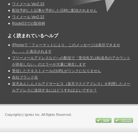
ワイメール Ver2.33
配信予約した記事が予約した日時に配信されません
ワイメール Ver2.32
Route53での取得例
よく読まれているヘルプ
iPhoneで「フォーマットにより、このメッセージは表示できませ
ん。...」と表示されます
フリーメールアドレスなどへの配信で「受信先又は転送先のアカウント
が存在しない」のエラーが大量に発生します
受信したテキストメールのURLがリンクになりません
自社ブランド化
楽天あんしんメルアドサービス（楽天マスクアドレス）を利用したメー
ルアドレスに送信するにはどうすればよいですか？
Copyright(c) Igreks Inc. All Rights Reserved.