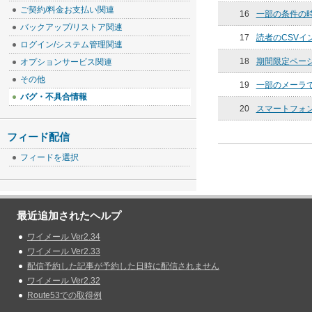
ご契約/料金お支払い関連
16
一部の条件の時
バックアップ/リストア関連
17
読者のCSV
ログイン/システム管理関連
18
期間限定ページ
オプションサービス関連
その他
19
一部のメーラ
バグ・不具合情報
20
スマートフォ
フィード配信
フィードを選択
最近追加されたヘルプ
ワイメール Ver2.34
ワイメール Ver2.33
配信予約した記事が予約した日時に配信されません
ワイメール Ver2.32
Route53での取得例