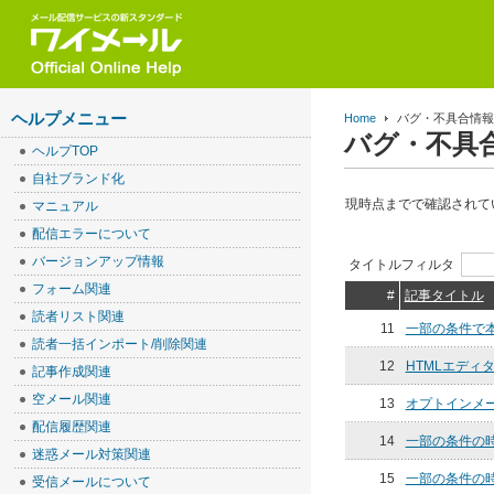
ヘルプメニュー
Home
バグ・不具合情
バグ・不具
ヘルプTOP
自社ブランド化
現時点までで確認されて
マニュアル
配信エラーについて
バージョンアップ情報
タイトルフィルタ
フォーム関連
#
記事タイトル
読者リスト関連
11
一部の条件で
読者一括インポート/削除関連
12
HTMLエデ
記事作成関連
空メール関連
13
オプトインメ
配信履歴関連
14
一部の条件の
迷惑メール対策関連
15
一部の条件の時
受信メールについて