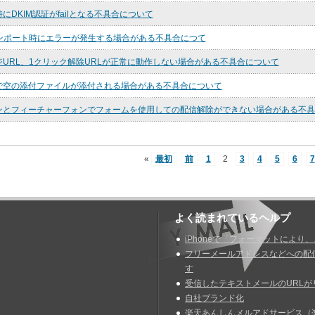
にDKIM認証がfailとなる不具合について
インポート時にエラーが発生する場合がある不具合につて
URL、1クリック解除URLが正常に動作しない場合がある不具合について
で空の添付ファイルが添付される場合がある不具合について
ンとフィーチャーフォンでフォームを使用しての配信解除ができない場合がある不具
«
最初
前
1
2
3
4
5
6
7
よく読まれているヘルプ
iPhoneで「フォーマットにより
フリーメールアドレスなどへの配
す
受信したテキストメールのURLが
自社ブランド化
楽天あんしんメルアドサービス（