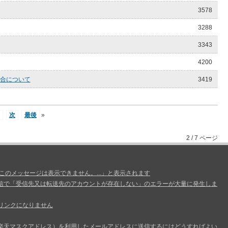
3578
3288
3343
4200
合について
3419
次
最後
»
2 / 7 ページ
、このメッセージは表示できません。...」と表示されます
信で「受信先又は転送先のアカウントが存在しない」のエラーが大量に発生しま
リンクになりません
楽天マスクアドレス）を利用したメールアドレスに送信するにはどうすればよい